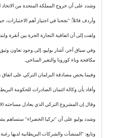
وشدد على أن خروج المملكة المتحدة من الاتحاد الأ
وأردف قائلاً: "نجحنا في اجتياز أهم الاختبارات، ح
ولفت إلى أن اتفاقية التجارة الحرة بين أنقرة ولند
وفي سياق آخر، أشار بوليو، إلى وجود تعاون وثيق 
مكافحة وباء كورونا والتغير المناخي.
وفيما يخص مصادقة البرلمان التركي على اتفاق با
وأفاد بأن وكالة ائتمان الصادرات للحكومة البريطانية (UK Export Finance)، ستساهم في تمويل أكبر مشروع للطاقة الشمسية في تركيا، بـ 217 مليون 
وقال إن المشروع التركي الذي يعادل مساحته 600 ملعب كرة القدم، سيساهم أيضاً في تعزيز التعاون بين الشركات التركية والبريطانية.
وشدد بوليو على أن "تركيا الخضراء" ستساهم بشك
وتابع: "المنشآت والشركات البريطانية لديها رغب