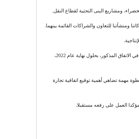
لخضراء، ومشاريع البنى التحتية لقطاع النقل.
نا ومنشآتنا للتعاون والشراكات القائمة بينهما.
نتاجية.
وبالعودة إلى اتفاقية التجارة الحرة بين تركيا وبريطانيا، قال "بوليو" إن البلدين عازمان على إطلاق محادثات لإعادة النظر في الاتفاق المذكور، بحلول نهاية عام 2022،
 خطوة مهمة تضاهي أهمية توقيع اتفاقية تجارة