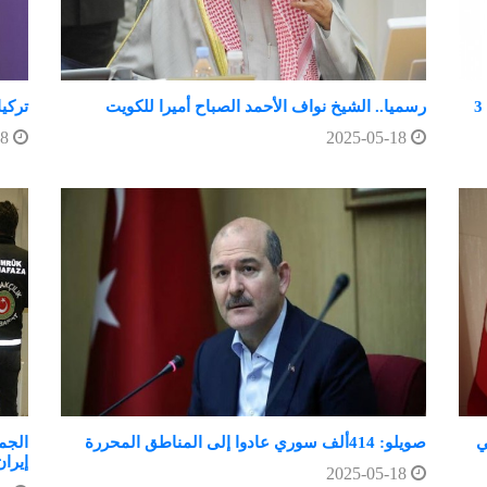
الكويت تعلن الحداد 40 يوما وتغلق الدوائر الحكومية 3
رسميا.. الشيخ نواف الأحمد الصباح أميرا للكويت
تركي
2025-05-18
2025-05-18
ي
صويلو: 414ألف سوري عادوا إلى المناطق المحررة
الجم
إيران
2025-05-18