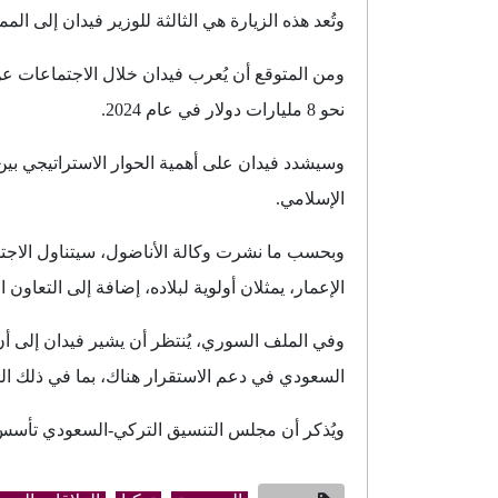
وتُعد هذه الزيارة هي الثالثة للوزير فيدان إلى المملكة خلال الأشهر الـ12 الماضية، ما يعكس الزخم ا
ومن المتوقع أن يُعرب فيدان خلال الاجتماعات عن 
نحو 8 مليارات دولار في عام 2024.
وسيشدد فيدان على أهمية الحوار الاستراتيجي بي
الإسلامي.
وبحسب ما نشرت وكالة الأناضول، سيتناول الاجتم
الإعمار، يمثلان أولوية لبلاده، إضافة إلى التعاون
وفي الملف السوري، يُنتظر أن يشير فيدان إلى أن
السعودي في دعم الاستقرار هناك، بما في ذلك ال
ويُذكر أن مجلس التنسيق التركي-السعودي تأسس عام 2016 كآلية مؤسساتية للتشاور والتعاون بين البلدين، ويغطي مجالات السياسة والاقتصاد 