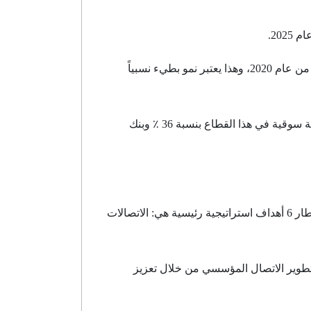
وهنا تجدر الإشارة إلى أن إجمالي حصة أصول البنوك الإسلامية في القطاع المصرفي وصلت إلى 7.1٪ بنهاية الربع الثالث من عام 2020، وهذا يعتبر نمو بطيء نسبياً
ويعمل في قطاع الصيرفة الإسلامية في تركيا _ والتي هي نفسها تمثل الاتحاد _ بنك الكويت التركي والذي يمتلك أكبر حصة سوقية في هذا القطاع بنسبة 36 ٪ وبنك
ولكن بالعودة إلى الأهداف الاستراتيجية المحدثة والتي حددت 10 استراتيجيات و23 إجراء مرتبطا بهذه الاستراتيجيات في إطار 6 أهداف استراتيجية رئيسية هي: الاتصالات
 تطوير الاتصال المؤسسي من خلال تعزيز