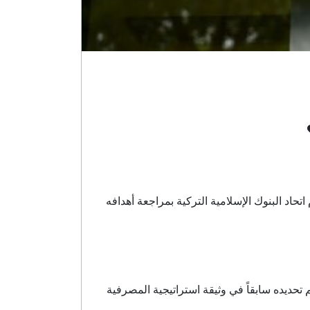
اد البنوك الإسلامية التركية بمراجعة أهدافه
التحديث إلى التأكيد على سعيه في الوصول إلى 15٪ من حصة السوق في عام 2025، والذي تم تحديده سابقاً في وثيقة استراتيجية المصرفية