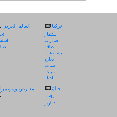
تركيا
العالم العربي
استثمار
تجا
صادرات
استثم
طاقة
صنا
مشروعات
تجارة
صناعة
سياحة
أخبار
حياة
معارض ومؤتمرا
مقالات
تقارير