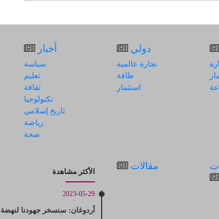
دولي
أخبار
رة
تجارة عالمية
سياسة
ار
طاقة
تعليم
عة
استثمار
ثقافة
تكنولوجيا
تاريخ إسلامي
رياضة
صحة
ت
مقالات
الأكثر مشاهدة
2023-05-29
أردوغان: سنسخر جهودنا لنهضة ا