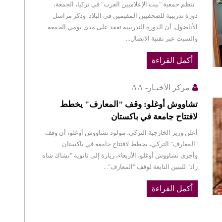
تنظم جمعية "بيت الإعلاميين العرب" في تركيا، الجمعة،
دورة تدريبية للصحفيين المقيمين في البلاد. وذكر مراسل
الأناضول، أن الدورة التدريبية تعقد على مدى يومي الجمعة
والسبت عبر تقنية الاتصال...
أكمل القراءة
مركز الأخبـار- AA
تشاووش أوغلو: وقف "المعارف" يخطط
لافتتاح جامعة في باكستان
أعلن وزير الخارجية التركي، مولود تشاووش أوغلو، أن وقف
"المعارف" التركي، يخطط لافتتاح جامعة في باكستان.
وأجرى تشاووش أوغلو، الأربعاء، زيارة إلى ثانوية "تشاك شاه
زاد" للبنين التابعة لوقف "المعارف"...
أكمل القراءة