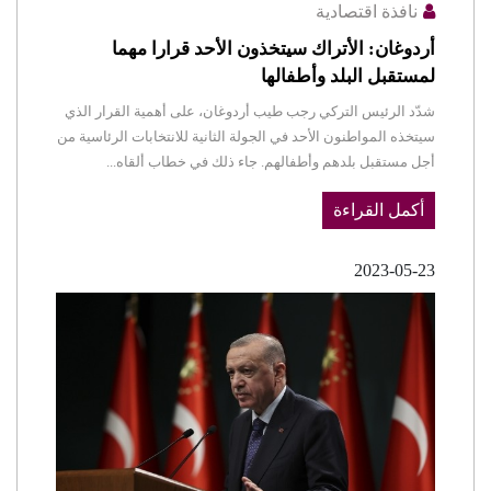
نافذة اقتصادية
أردوغان: الأتراك سيتخذون الأحد قرارا مهما
لمستقبل البلد وأطفالها
شدّد الرئيس التركي رجب طيب أردوغان، على أهمية القرار الذي
سيتخذه المواطنون الأحد في الجولة الثانية للانتخابات الرئاسية من
أجل مستقبل بلدهم وأطفالهم. جاء ذلك في خطاب ألقاه...
أكمل القراءة
2023-05-23