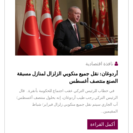
نافذة اقتصادية
أردوغان: نقل جميع منكوبي الزلزال لمنازل مسبقة
الصنع منتصف أغسطس
في خطاب للرئيس التركي عقب اجتماع للحكومة بأنقرة.. قال
الرئيس التركي رجب طيب أردوغان، إنه بحلول منتصف أغسطس/
آب الجاري سيتم نقل جميع منكوبي زلزال فبراير/ شباط
المقيمين...
أكمل القراءة