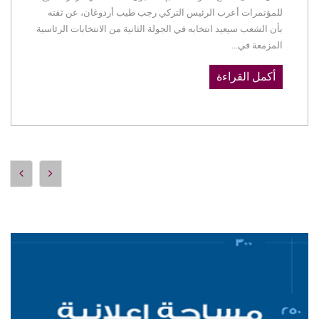
للمؤتمرات أعرب الرئيس التركي رجب طيب أردوغان، عن ثقته
بأن الشعب سيعيد انتخابه في الجولة الثانية من الانتخابات الرئاسية
المزمعة في...
أكمل القراءة