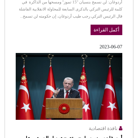
أردوغان: لن نسمح بنسيان "15 تموز" ومسحها من الذاكرة في
كلمة للرئيس التركي بالذكرى السابعة للمحاولة الانقلابية الفاشلة
قال الرئيس التركي رجب طيب أردوغان، إن حكومته لن تسمح...
أكمل القراءة
2023-06-07
نافذة اقتصادية