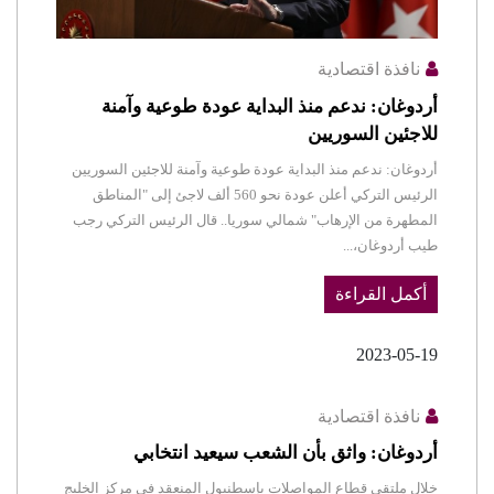
نافذة اقتصادية
أردوغان: ندعم منذ البداية عودة طوعية وآمنة
للاجئين السوريين
أردوغان: ندعم منذ البداية عودة طوعية وآمنة للاجئين السوريين
الرئيس التركي أعلن عودة نحو 560 ألف لاجئ إلى "المناطق
المطهرة من الإرهاب" شمالي سوريا.. قال الرئيس التركي رجب
طيب أردوغان،...
أكمل القراءة
2023-05-19
نافذة اقتصادية
أردوغان: واثق بأن الشعب سيعيد انتخابي
خلال ملتقى قطاع المواصلات بإسطنبول المنعقد في مركز الخليج