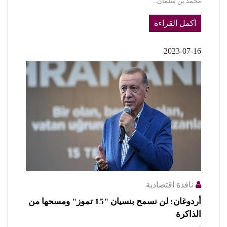
محمد بن سلمان...
أكمل القراءة
2023-07-16
نافذة اقتصادية
أردوغان: لن نسمح بنسيان "15 تموز" ومسحها من
الذاكرة